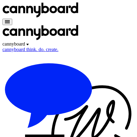
cannyboard
cannyboard
think. do. create.